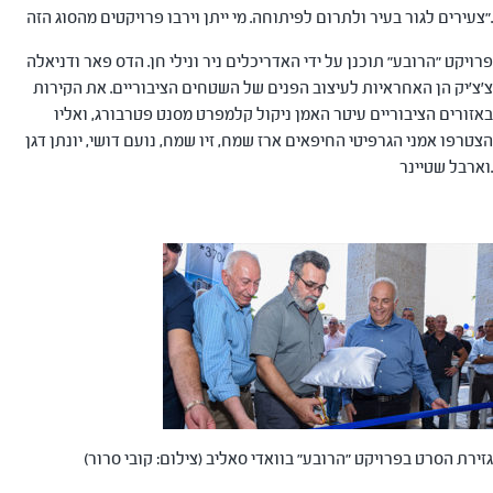
צעירים לגור בעיר ולתרום לפיתוחה. מי ייתן וירבו פרויקטים מהסוג הזה".
פרויקט "הרובע" תוכנן על ידי האדריכלים ניר ונילי חן. הדס פאר ודניאלה
צ'צ'יק הן האחראיות לעיצוב הפנים של השטחים הציבוריים. את הקירות
באזורים הציבוריים עיטר האמן ניקול קלמפרט מסנט פטרבורג, ואליו
הצטרפו אמני הגרפיטי החיפאים ארז שמח, זיו שמח, נועם דושי, יונתן דגן
וארבל שטיינר.
גזירת הסרט בפרויקט "הרובע" בוואדי סאליב (צילום: קובי סרור)