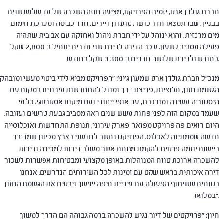
חברת גולדן ארט, יזמית הפרויקט, מציעה חוזה השכרה של עד שלוש שנים
בבניין, שבו תמצאו חדר כושר, מועדון דיירים, חדר כביסה ומערכת חימום
מים מרכזית, והוא ינוהל על ידי חברת ניהול ואחזקה עם אב בית שתהיה
פעילה מסביב לשעון. שכר הדירה לדירת שני חדרים יתחיל ב-2,800 שקל
בחודש ולדירת שלושה חדרים ב-3,300 שקל בחודש.
מנכ"ל חברת גולדן ארט שמעון ג'יני: "הפרויקט מביא לידי ביטוי מעשי ומובהק
הגשמת חזון, חלוציות, פריצת דרך ומודל להתחדשות עירונית במקום עם
היסטוריה עשירה ומורכבת, עם אופי ייחודי ועם מיקום אסטרטגי. כל מי
שעמד במקום הזה לפני פחות משש שנים ראה מסביב גבעת טרשים ועזובה.
היום רואים פה פרויקט מפואר, פארק עירוני, תנופת התחדשות ואוכלוסייה
חדשה שממתינה לאכלוס. הפרויקט נחשב לחדשני בארץ מכיוון שמדובר
ביישום יוזמה פרטית להקמת מתחם אשר משלב דירות למכירה ודירות
להשכרה ארוכת טווח המנוהלות באופן מקצועי ומבטיחות אפשרות לשכור
דירה איכותית בראש שקט עם זמינות לכל השירותים הנדרשים. אנחנו
בטוחים ששיתוף הפעולה עם עיריית חיפה יימשך ויבטיח את הגשמת החזון
במלואו".
חיון: "פרויקטים של דיור נגיש להשכרה ברמה גבוהה הם הדרך למשוך