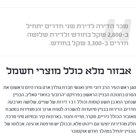
“
שכר הדירה לדירת שני חדרים יתחיל
ב-2,800 שקל בחודש ולדירת שלושה
חדרים ב-3,300 שקל בחודש.
אבזור מלא כולל מוצרי חשמל
סגן ראש העיר הרב דובי חיון ואנשי חברת גולדן ארט גזרו היום (ראשון) את
הסרט בחנוכת הבניין הראשון בפרויקט "הרובע" בוואדי סאליב. הבניין
שנחנך הוא בן תשע קומות וכולל 131 דירות של שניים, שלושה וארבעה
חדרים. הדירות בבניין מיועדות להשכרה לטווח ארוך והן מצוידות במטבח
מאובזר הכולל כיריים, מקרר, מדיח ותנור, בארונות קיר ובמיזוג מיני מרכזי.
חלק מהדירות יוצעו עם ריהוט מלא, ובכולן יש מרפסת או גינה. אכלוסו של
הבניין יתחיל במהלך חודש אוקטובר.