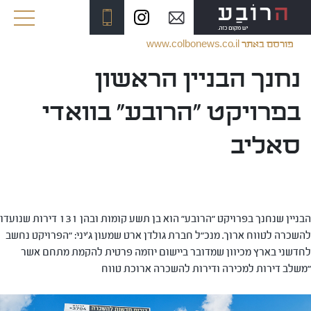
www.colbonews.co.il פורסם באתר
נחנך הבניין הראשון
בפרויקט "הרובע" בוואדי
סאליב
הבניין שנחנך בפרויקט "הרובע" הוא בן תשע קומות ובהן 131 דירות שנועדו
להשכרה לטווח ארוך. מנכ"ל חברת גולדן ארט שמעון ג'יני: "הפרויקט נחשב
לחדשני בארץ מכיוון שמדובר ביישום יוזמה פרטית להקמת מתחם אשר
משלב דירות למכירה ודירות להשכרה ארוכת טווח"