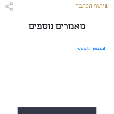
שיתוף הכתבה
מאמרים נוספים
www.talniri.co.il
נפתחה ההרשמה להשכרת
דירות ארוכת טווח בפרויקט
הרובע בואדי סאליב
ררוטקסנוק ,טמא טיס רולוד םוספיא םרול אדיפיסינג אלית סחטיר בלובק. תצטנפל
בלינדו