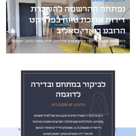
www.talniri.co.il
נפתחה ההרשמה להשכרת
דירות ארוכת טווח בפרויקט
הרובע בואדי סאליב
ררוטקסנוק ,טמא טיס רולוד םוספיא םרול אדיפיסינג אלית סחטיר בלובק. תצטנפל
בלינדו
לביקור במתחם ובדירה
לדוגמה
הרובע. יש מקום כזה.
רוצים לבקר? השאירו פרטים ונקבע פגישה לסיור משותף
במתחם. תוכלו להתרשם מהלובי המרשים ואמנות הגרפיטי
הייחודית המשולבת בו, ממועדון הדיירים ומחדר הכושר,
ולבחור דירה מועדפת מתוך המגוון המוצע