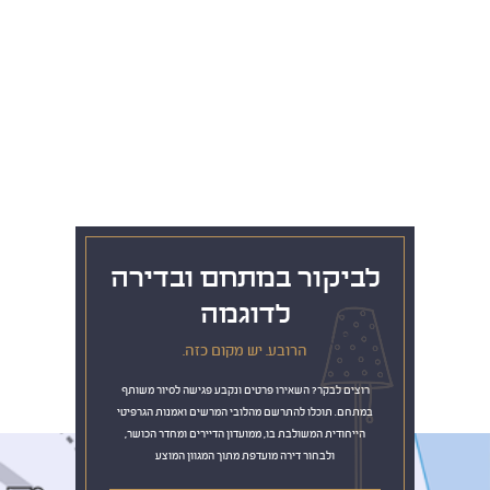
נפתחה ההרשמה להשכרת
דירות ארוכת טווח בפרויקט
הרובע בואדי סאליב
ררוטקסנוק ,טמא טיס רולוד םוספיא םרול אדיפיסינג אלית סחטיר בלובק. תצטנפל
בלינדו
לביקור במתחם ובדירה
לדוגמה
הרובע. יש מקום כזה.
רוצים לבקר? השאירו פרטים ונקבע פגישה לסיור משותף
במתחם. תוכלו להתרשם מהלובי המרשים ואמנות הגרפיטי
הייחודית המשולבת בו, ממועדון הדיירים ומחדר הכושר,
ולבחור דירה מועדפת מתוך המגוון המוצע