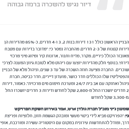
“
דיור נגיש להשכרה ברמה גבוהה
הבניין הראשון כולל 131 דירות בנות 2, 3 ו-4 חדרים, כ-85% מהדירות הן
דירות קטנות של 2-3 חדרים. מהחברה נמסר כי: "מדובר בדירות עם מטבח
מאובזר הכולל כיריים, מקרר, מדיח ותנור, ארונות קיר ומיזוג מיני מרכזי
דירתי. בנוסף חלק מהדירות יוצעו עם ריהוט מלא לטובת גיוון המענה לצרכי
שוכרים. החברה מציעה חוזה השכרה של עד 3 שנים, וניהול מלא של הבניין
והפסיליטיז שלו הכוללים חדר כושר, מועדון דיירים, חדר כביסה, חברת
ניהול ואחזקה עם אב בית 24/7 ומערכת חימום מים מרכזית". כאמור, דירות
2 חדרים יושכרו החל מ-2,800 שקל לחודש ודירות 3 חדרים יושכרו החל
מ-3,300 שקל לחודש.
שמעון ג'יני מנכ"ל חברת גולדן ארט, אמר באירוע השקת הפרויקט
כי:
"הפרויקט מביא לידי ביטוי מעשי ומובהק הגשמת חזון, חלוציות ופריצת
דרך, ומודל להתחדשות עירונית במקום עם היסטוריה עשירה ומורכבת, אופי