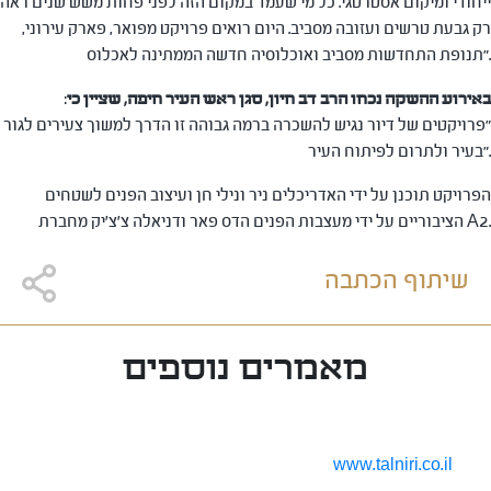
ייחודי ומיקום אסטרטגי. כל מי שעמד במקום הזה לפני פחות משש שנים ראה
רק גבעת טרשים ועזובה מסביב. היום רואים פרויקט מפואר, פארק עירוני,
תנופת התחדשות מסביב ואוכלוסיה חדשה הממתינה לאכלוס".
באירוע ההשקה נכחו הרב דב חיון, סגן ראש העיר חיפה, שציין כי
:
"פרויקטים של דיור נגיש להשכרה ברמה גבוהה זו הדרך למשוך צעירים לגור
בעיר ולתרום לפיתוח העיר".
הפרויקט תוכנן על ידי האדריכלים ניר ונילי חן ועיצוב הפנים לשטחים
הציבוריים על ידי מעצבות הפנים הדס פאר ודניאלה צ'צ'יק מחברת A2.
שיתוף הכתבה
מאמרים נוספים
www.talniri.co.il